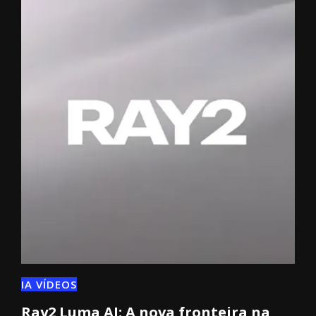
IA VÍDEOS
Ray2 Luma AI: A nova fronteira na