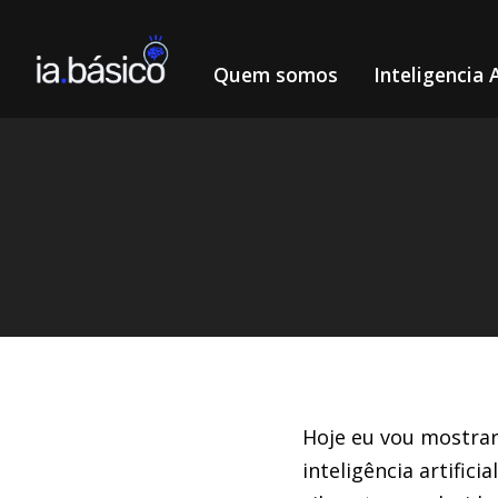
Quem somos
Inteligencia A
Home
Arte com IA
by Henri Matisse
/
/
DIEGO ALVES LEMOS
21/3/2024
Hoje eu vou mostrar
inteligência artific