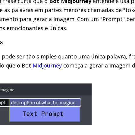
 frase curta que o
Bot Midjourney
entende e usa p
de as palavras em partes menores chamadas de "to
namento para gerar a imagem. Com um "Prompt" be
ens emocionantes e únicas.
s
ode ser tão simples quanto uma única palavra, fra
do que o Bot
Midjourney
começa a gerar a imagem d