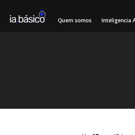
Quem somos
Inteligencia A
Home
Midjourney
Descubra como o Bot Midjourney ge
/
/
DIEGO ALVES LEMOS
21/3/2024