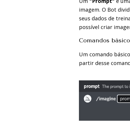
Um
"Prompt"
é uma
imagem. O Bot divi
seus dados de trei
possível criar imag
Comandos básico
Um comando básico p
partir desse coman