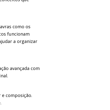
lavras como os
icos funcionam
ajudar a organizar
itação avançada com
nal.
r e composição.
.