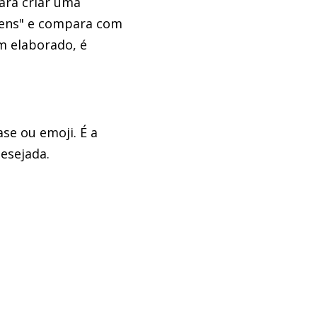
ara criar uma
kens" e compara com
m elaborado, é
se ou emoji. É a
esejada.