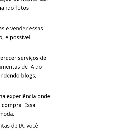
rmando fotos
as e vender essas
, é possível
erecer serviços de
amentas de IA do
endendo blogs,
ma experiência onde
a compra. Essa
 moda.
tas de IA, você