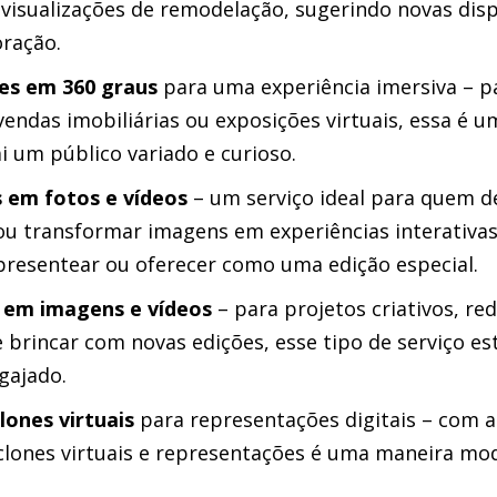
 visualizações de remodelação, sugerindo novas dis
oração.
es em 360 graus
para uma experiência imersiva – p
endas imobiliárias ou exposições virtuais, essa é 
i um público variado e curioso.
 em fotos e vídeos
– um serviço ideal para quem de
ou transformar imagens em experiências interativas.
presentear ou oferecer como uma edição especial.
 em imagens e vídeos
– para projetos criativos, red
brincar com novas edições, esse tipo de serviço est
gajado.
lones virtuais
para representações digitais – com a
 clones virtuais e representações é uma maneira mo