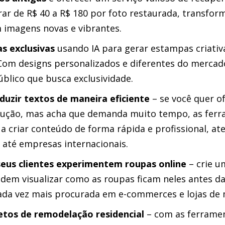
rar de R$ 40 a R$ 180 por foto restaurada, transfo
 imagens novas e vibrantes.
as exclusivas
usando IA para gerar estampas criativ
Com designs personalizados e diferentes do mercado
blico que busca exclusividade.
aduzir textos de maneira eficiente
– se você quer of
dução, mas acha que demanda muito tempo, as ferr
 criar conteúdo de forma rápida e profissional, at
e até empresas internacionais.
seus clientes experimentem roupas online
– crie u
odem visualizar como as roupas ficam neles antes d
cada vez mais procurada em e-commerces e lojas de
etos de remodelação residencial
– com as ferramen