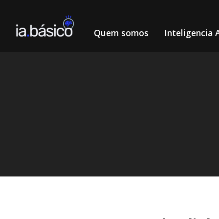
Quem somos
Inteligencia A
Home
Inteligência Artificial
eBook Top 100 Ferramenta
/
/
DIEGO ALVES LEMOS
31/10/2024