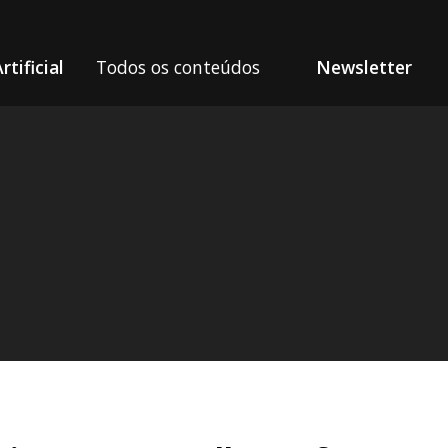
rtificial
Todos os conteúdos
Newsletter
s de IA Generativa – Ganhe Dinheiro com IA