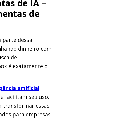
tas de IA –
mentas de
a parte dessa
nhando dinheiro com
usca de
Book é exatamente o
ência artificial
e facilitam seu uso.
rá transformar essas
zados para empresas