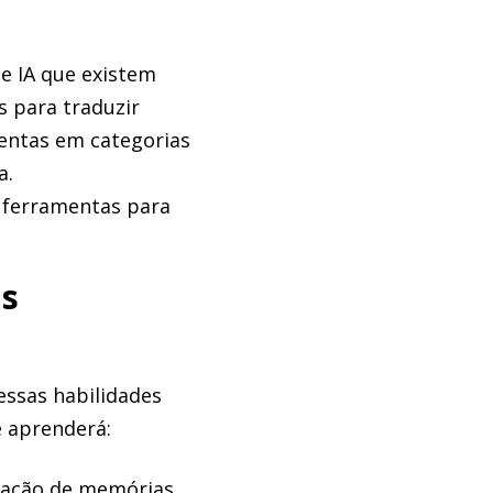
e IA que existem
s para traduzir
mentas em categorias
a.
s ferramentas para
as
essas habilidades
ê aprenderá:
ração de memórias.