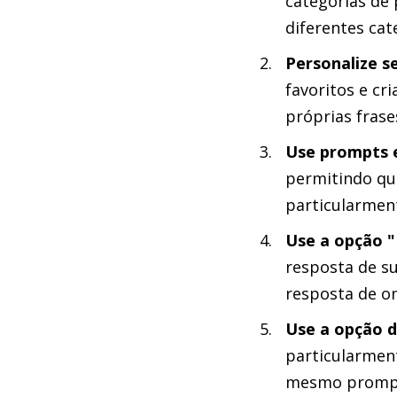
categorias de
diferentes cat
Personalize s
favoritos e cr
próprias frase
Use prompts 
permitindo que
particularmen
Use a opção 
resposta de su
resposta de o
Use a opção d
particularment
mesmo prompt 