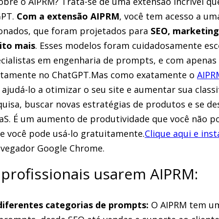
 sobre o AIPRM? Trata-se de uma extensão incrível 
GPT.
Com a extensão AIPRM
, você tem acesso a um
cionados, que foram projetados para
SEO, marketing,
ito mais
. Esses modelos foram cuidadosamente esc
cialistas em engenharia de prompts, e com apenas 
retamente no ChatGPT.Mas como exatamente o
AIPR
ajudá-lo a otimizar o seu site e aumentar sua classi
isa, buscar novas estratégias de produtos e se de
aS. É um aumento de produtividade que você não po
e você pode usá-lo gratuitamente.
Clique aqui e ins
avegador Google Chrome.
 profissionais usarem AIPRM:
iferentes categorias de prompts:
O AIPRM tem um