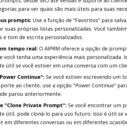
 prompts, desde SEO até vendas e suporte ao client
egorias para ver quais são mais úteis para suas nec
eus prompts:
Use a função de "Favoritos" para salv
iar suas próprias listas personalizadas. Você també
s e tom de escrita personalizados.
em tempo real:
O AIPRM oferece a opção de prompt
 você tenha uma experiência mais personalizada. I
te útil se você estiver em uma conversa com um cli
"Power Continue":
Se você estiver escrevendo um lo
porte ao cliente, use a opção "Power Continue" par
nde parou anteriormente.
e "Clone Private Prompt":
Se você encontrar um 
e útil, pode cloná-lo para uso futuro. Isso é útil se 
em diferentes conversas ou em diferentes ocasiõe