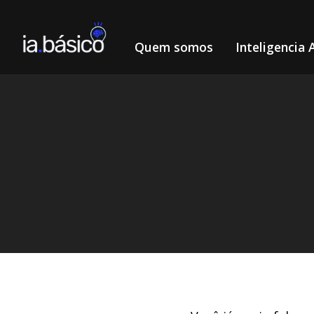
Quem somos
Inteligencia A
Home
ChatGPT
Extensão AIPRM: Economize tempo e
/
/
DIEGO ALVES LEMOS
21/3/2024