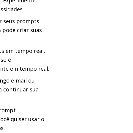
e. Experimente
essidades.
ar seus prompts
m pode criar suas
s em tempo real,
sso é
ente em tempo real.
ngo e-mail ou
a continuar sua
prompt
você quiser usar o
s.