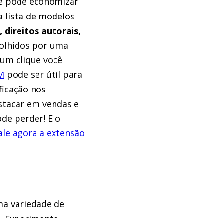
que pode economizar
a lista de modelos
 direitos autorais,
olhidos por uma
um clique você
M
pode ser útil para
ficação nos
stacar em vendas e
de perder! E o
tale agora a extensão
a variedade de