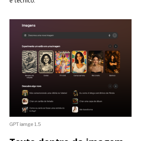
é técnico.
GPT iamge 1.5