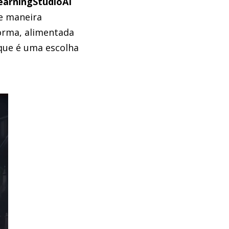
earningStudioAI
e maneira
orma, alimentada
 que é uma escolha