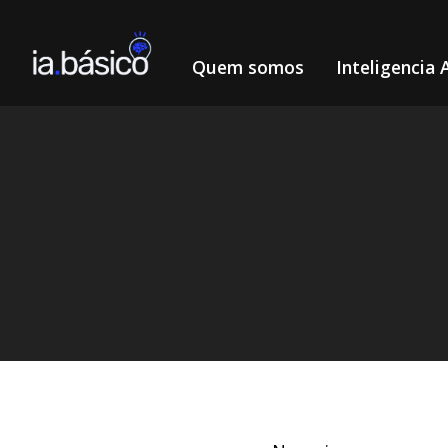
Quem somos
Inteligencia A
Home
Inteligência Artificial
LearningStudioAI: Criando 
/
/
DIEGO ALVES LEMOS
21/3/2024