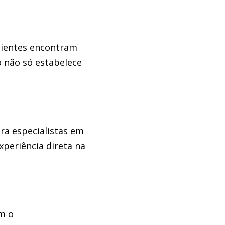
lientes encontram
o não só estabelece
ara especialistas em
xperiência direta na
om o