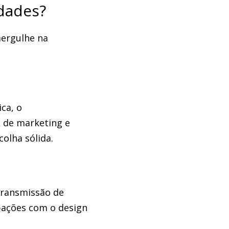
dades?
mergulhe na
ca, o
s de marketing e
olha sólida.
 transmissão de
pações com o design