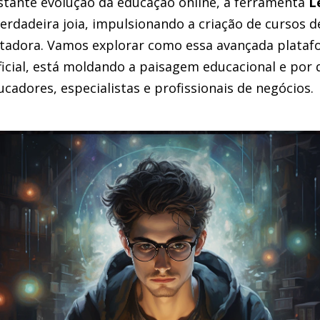
tante evolução da educação online, a ferramenta
L
dadeira joia, impulsionando a criação de cursos d
ntadora. Vamos explorar como essa avançada plataf
ificial, está moldando a paisagem educacional e por
cadores, especialistas e profissionais de negócios.