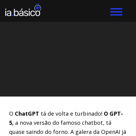
Home
ChatGPT
DIEGO ALVES LEMOS
22/3/2024
O
ChatGPT
tá de volta e turbinado!
O GPT-
5,
a nova versão do famoso chatbot, tá
quase saindo do forno. A galera da OpenAI já