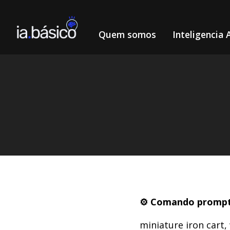
Quem somos
Inteligencia A
Home
Prompts
Prompts para Miniaturas
/
/
DIEGO ALVES LEMOS
21/3/2024
⚙️ Comando prompt
miniature iron cart