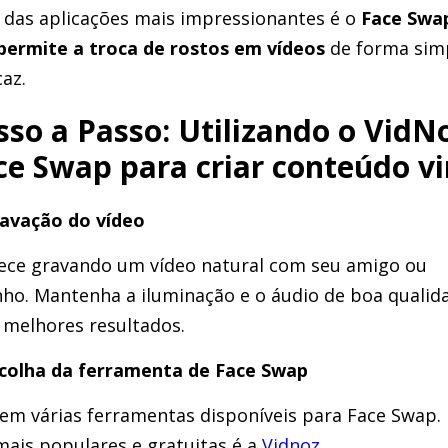
das aplicações mais impressionantes é o
Face Swa
permite a troca de rostos em vídeos
de forma sim
caz.
sso a Passo: Utilizando o VidN
ce Swap para criar conteúdo vi
ravação do vídeo
ce gravando um vídeo natural com seu amigo ou
nho. Mantenha a iluminação e o áudio de boa qualid
 melhores resultados.
scolha da ferramenta de Face Swap
tem várias ferramentas disponíveis para Face Swap
mais populares e gratuitas é a
Vidnoz.