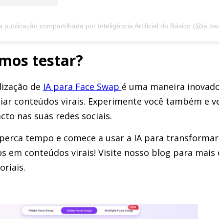
publicação compartilhada por Inteligência Artificial do Básico (@ia.ba
mos testar?
ilização de
IA para Face Swap
é uma maneira inovad
riar conteúdos virais. Experimente você também e ve
cto nas suas redes sociais.
perca tempo e comece a usar a IA para transformar
os em conteúdos virais! Visite nosso blog para mais 
oriais.