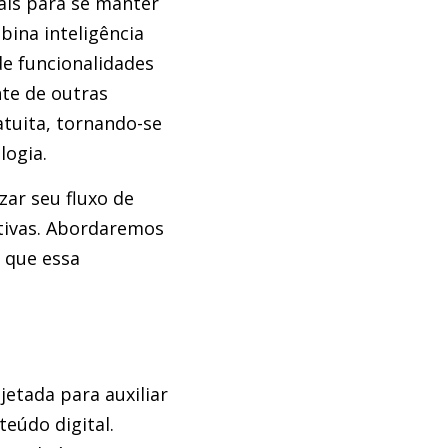
iais para se manter
ina inteligência
de funcionalidades
te de outras
tuita, tornando-se
logia.
ar seu fluxo de
ativas. Abordaremos
s que essa
jetada para auxiliar
teúdo digital.