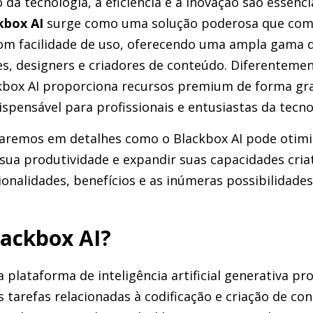
a tecnologia, a eficiência e a inovação são essenc
kbox AI
surge como uma solução poderosa que comb
 com facilidade de uso, oferecendo uma ampla gama 
s, designers e criadores de conteúdo. Diferentemen
kbox AI proporciona recursos premium de forma gra
spensável para profissionais e entusiastas da tecno
raremos em detalhes como o Blackbox AI pode otimiz
sua produtividade e expandir suas capacidades cri
ionalidades, benefícios e as inúmeras possibilidade
lackbox AI?
plataforma de inteligência artificial generativa pro
 tarefas relacionadas à codificação e criação de con