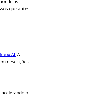
sponde às
essos que antes
kbox AI.
A
 em descrições
, acelerando o