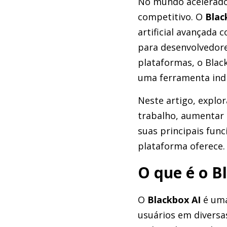
No mundo acelerado d
competitivo. O
Blac
artificial avançada
para desenvolvedore
plataformas, o Blac
uma ferramenta indi
Neste artigo, explo
trabalho, aumentar 
suas principais func
plataforma oferece.
O que é o B
O
Blackbox AI
é uma 
usuários em diversas