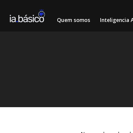
Quem somos
Inteligencia A
Home
Inteligência Artificial
Blackbox AI: Crie textos,
/
/
DIEGO ALVES LEMOS
2/9/2024