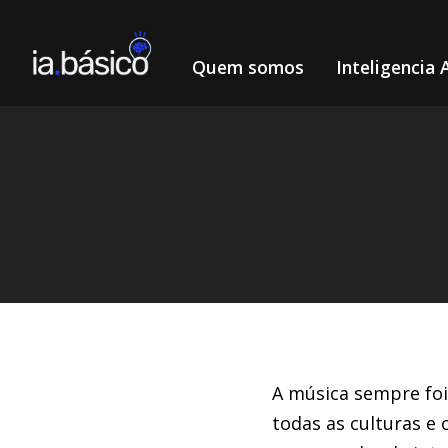
Quem somos
Inteligencia A
Home
IA Música
Crie músicas sem Royalties com a IA
/
/
DIEGO ALVES LEMOS
16/4/2024
A música sempre foi
todas as culturas e