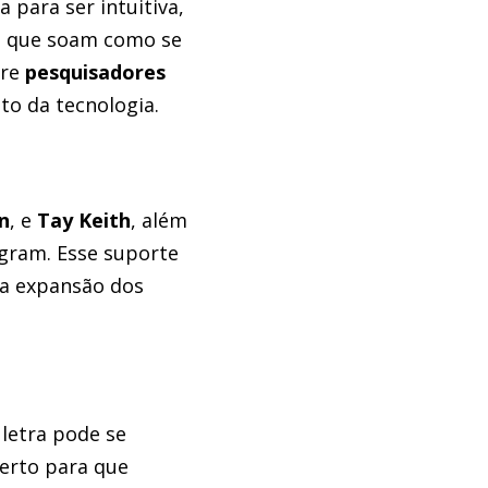
a para ser intuitiva,
as que soam como se
tre
pesquisadores
o da tecnologia.
n
, e
Tay Keith
, além
agram. Esse suporte
na expansão dos
 letra pode se
erto para que