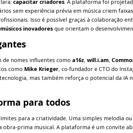
lara:
capacitar criadores
. A plataforma foi projetad
rios sem experiência prévia em música criem faix
ofissionais. Isso é possível graças à colaboração en
e
músicos inovadores
que orientam o desenvolviment
gantes
m de nomes influentes como
a16z
,
will.i.am
,
Commo
icos como
Mike Krieger
, co-fundador e CTO do Inst
 tecnologia, mas também reforça o potencial da IA 
.
orma para todos
limites para a criatividade. Uma simples melodia ou
 obra-prima musical. A plataforma é um convite ab