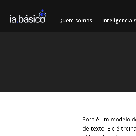
Quem somos
Inteligencia A
Home
Inteligência Artificial
Sora: Modelo de texto pa
/
/
DIEGO ALVES LEMOS
21/3/2024
Sora é um modelo de 
de texto. Ele é tre