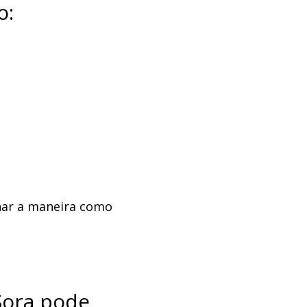
o:
nar a maneira como
Sora pode