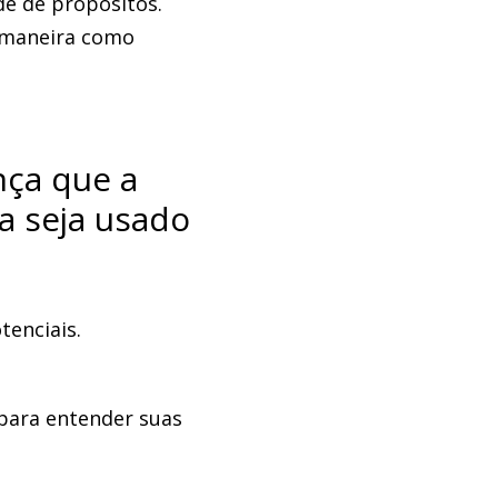
e de propósitos.
a maneira como
nça que a
a seja usado
tenciais.
 para entender suas