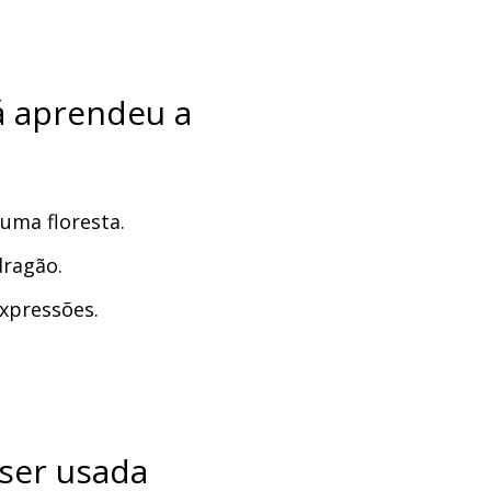
á aprendeu a
uma floresta.
dragão.
expressões.
ser usada