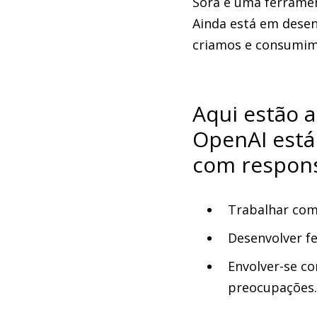
Sora é uma ferrame
Ainda está em desen
criamos e consumim
Aqui estão 
OpenAI está
com respons
Trabalhar com 
Desenvolver f
Envolver-se co
preocupações.